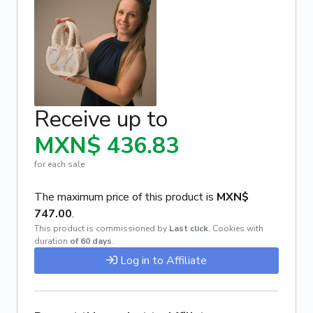
Receive up to
MXN$ 436.83
for each sale
The maximum price of this product is
MXN$
747.00
.
This product is commissioned by
Last click
,
Cookies with
duration
of 60 days
.
Log in to Affiliate