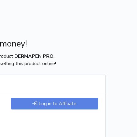
 money!
product
DERMAPEN PRO
.
elling this product online!
Log in to Affiliate