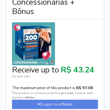
Concessionárias +
Bônus
Receive up to
R$ 43.24
for each sale
The maximum price of this product is
R$ 97.08
.
This product is commissioned by
Last click
,
Cookies with
duration
infinite
.
Log in to Affiliate