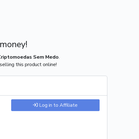
 money!
Criptomoedas Sem Medo
.
elling this product online!
Log in to Affiliate