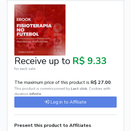
Receive up to
R$ 9.33
for each sale
The maximum price of this product is
R$ 27.00
.
This product is commissioned by
Last click
,
Cookies with
duration
infinite
.
Log in to Affiliate
Present this product to Affiliates