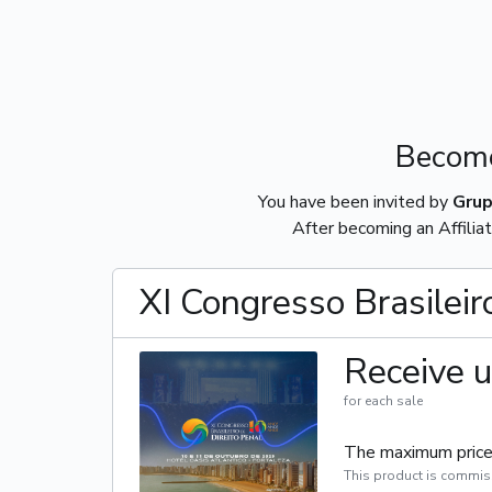
Become
You have been invited by
Grup
After becoming an Affiliat
XI Congresso Brasileir
Receive u
for each sale
The maximum price 
This product is commis