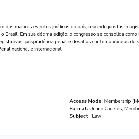
um dos maiores eventos jurídicos do país, reunindo juristas, magi
 Brasil. Em sua décima edição, o congresso se consolida como u
legislativas, jurisprudência penal e desafios contemporâneos do 
nal nacional e internacional.
Access Mode
:
Membership (Me
Format
:
Online Courses, Membe
Subject
:
Law