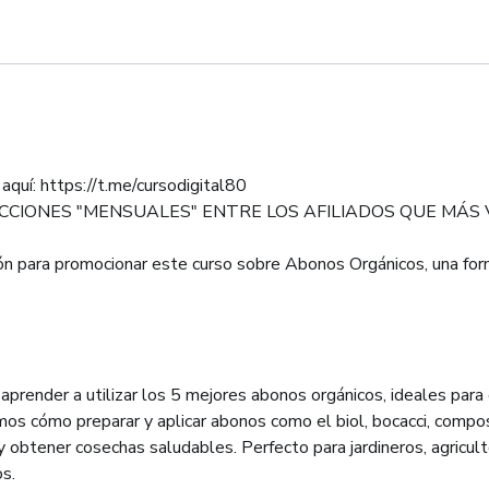
uí: https://t.me/cursodigital80
CIONES "MENSUALES" ENTRE LOS AFILIADOS QUE MÁS
ción para promocionar este curso sobre Abonos Orgánicos, una for
prender a utilizar los 5 mejores abonos orgánicos, ideales para e
mos cómo preparar y aplicar abonos como el biol, bocacci, comp
 y obtener cosechas saludables. Perfecto para jardineros, agricu
s.