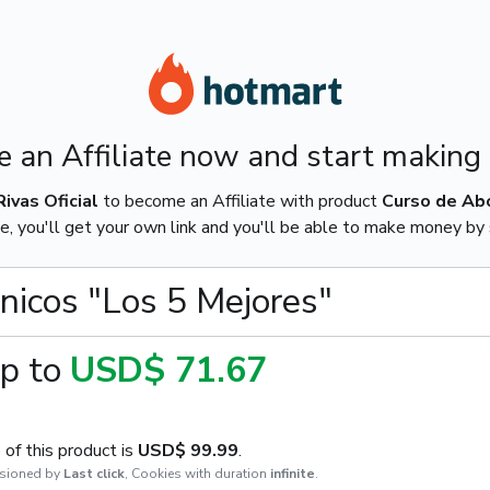
 an Affiliate now and start making
ivas Oficial
to become an Affiliate with product
Curso de Ab
e, you'll get your own link and you'll be able to make money by s
icos "Los 5 Mejores"
p to
USD$ 71.67
of this product is
USD$ 99.99
.
sioned by
Last click
,
Cookies with duration
infinite
.