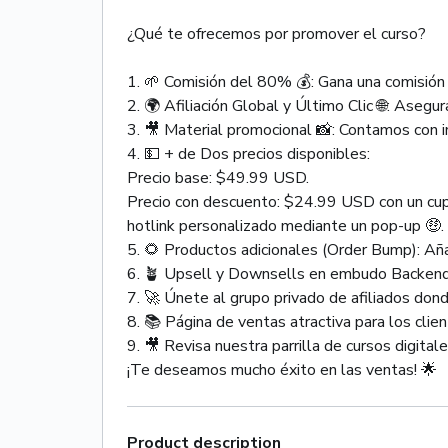
¿Qué te ofrecemos por promover el curso?
1. 🌱 Comisión del 80% 💰: Gana una comisión 
2. 🌍 Afiliación Global y Último Clic 🌐: Asegur
3. 🎥 Material promocional 📸: Contamos con i
4. 💵 + de Dos precios disponibles:
Precio base: $49.99 USD.
Precio con descuento: $24.99 USD con un cup
hotlink personalizado mediante un pop-up 🤑.
5. 🌻 Productos adicionales (Order Bump): Añ
6. 🪴 Upsell y Downsells en embudo Backend: 
7. 🚀 Únete al grupo privado de afiliados do
8. 📚 Página de ventas atractiva para los clie
9. 🎥 Revisa nuestra parrilla de cursos digita
¡Te deseamos mucho éxito en las ventas! 🌟
Product description