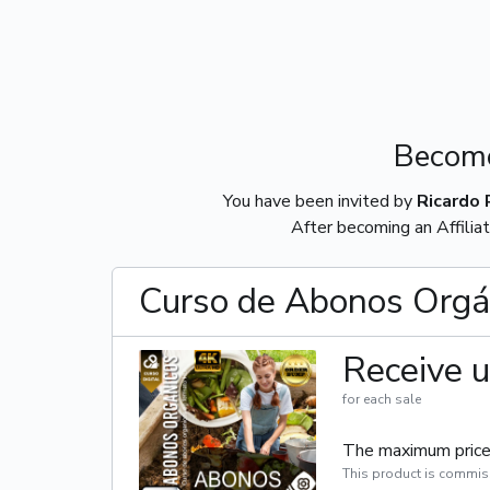
Become
You have been invited by
Ricardo R
After becoming an Affiliat
Curso de Abonos Orgán
Receive u
for each sale
The maximum price 
This product is commis