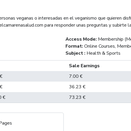
ersonas veganas o interesadas en el veganismo que quieren disf
elcamarenasalud.com para responder unas preguntas y subirte l
Access Mode
:
Membership (Me
Format
:
Online Courses, Membe
Subject
:
Health & Sports
Sale Earnings
€
7.00 €
€
36.23 €
0 €
73.23 €
 Pages