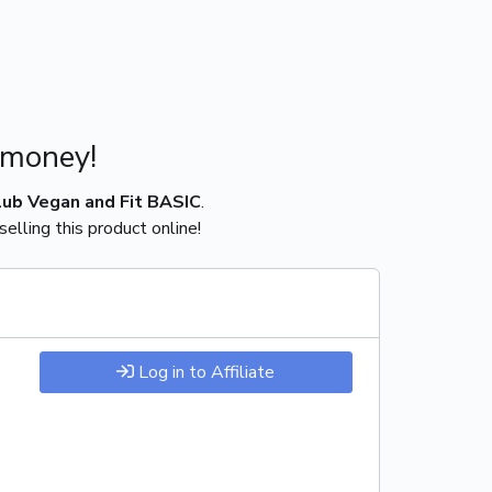
 money!
lub Vegan and Fit BASIC
.
elling this product online!
Log in to Affiliate