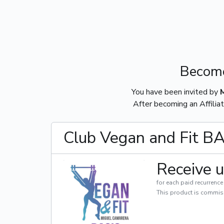
Become
You have been invited by
After becoming an Affiliat
Club Vegan and Fit B
Receive u
for each paid recurrence
This product is commis