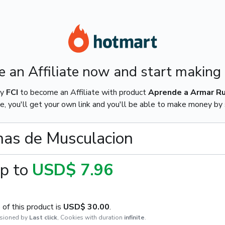
 an Affiliate now and start making
by
FCI
to become an Affiliate with product
Aprende a Armar Ru
e, you'll get your own link and you'll be able to make money by s
nas de Musculacion
p to
USD$ 7.96
of this product is
USD$ 30.00
.
sioned by
Last click
,
Cookies with duration
infinite
.