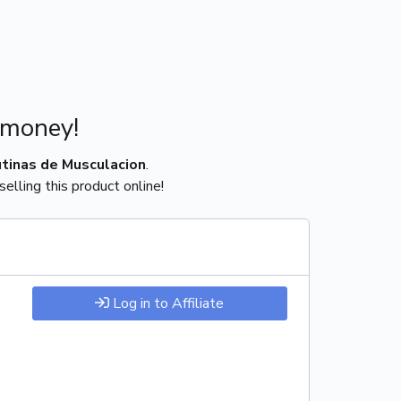
 money!
tinas de Musculacion
.
elling this product online!
Log in to Affiliate