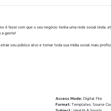
 é fazer com que o seu negócio tenha uma rede social linda, a
 a gente!
rair seu público alvo e tornar toda sua mídia social mais profiss
Access Mode
:
Digital File
Format
:
Templates, Source Co
Subject
:
Health & Sports