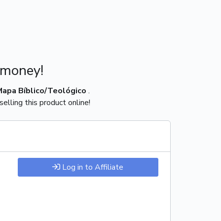
 money!
Mapa Bíblico/Teológico
.
elling this product online!
Log in to Affiliate