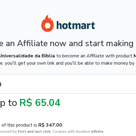
 an Affiliate now and start making
Universalidade da Bíblia
to become an Affiliate with product
e, you'll get your own link and you'll be able to make money by s
o
p to
R$ 65.04
of this product is
R$ 347.00
.
sioned by
First and last click
,
Cookies with duration
infinite
.