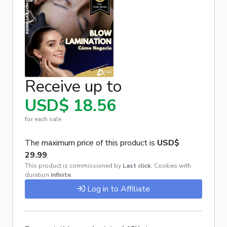
Receive up to
USD$ 18.56
for each sale
The maximum price of this product is
USD$
29.99
.
This product is commissioned by
Last click
,
Cookies with
duration
infinite
.
Log in to Affiliate