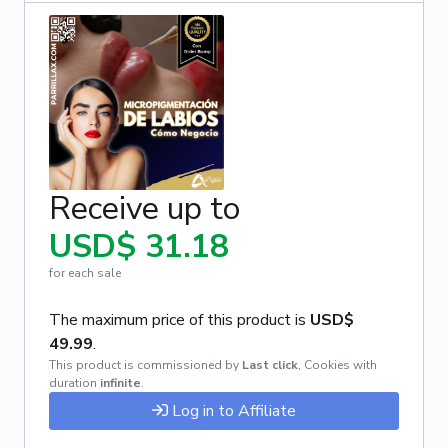
Receive up to
USD$ 31.18
for each sale
The maximum price of this product is
USD$
49.99
.
This product is commissioned by
Last click
,
Cookies with
duration
infinite
.
Log in to Affiliate