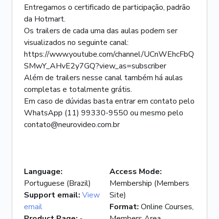
Entregamos o certificado de participação, padrão
da Hotmart.
Os trailers de cada uma das aulas podem ser
visualizados no seguinte canal:
https://www.youtube.com/channel/UCnWEhcFbQ
SMwY_AHvE2y7GQ?view_as=subscriber
Além de trailers nesse canal também há aulas
completas e totalmente grátis.
Em caso de dúvidas basta entrar em contato pelo
WhatsApp (11) 99330-9550 ou mesmo pelo
contato@neurovideo.com.br
Language
:
Access Mode
:
Portuguese (Brazil)
Membership (Members
Support email
:
View
Site)
email
Format
:
Online Courses,
Product Page
:
-
Members Area,