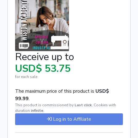
Receive up to
USD$ 53.75
for each sale
The maximum price of this product is
USD$
99.99
.
This product is commissioned by
Last click
,
Cookies with
duration
infinite
.
Log in to Affiliate