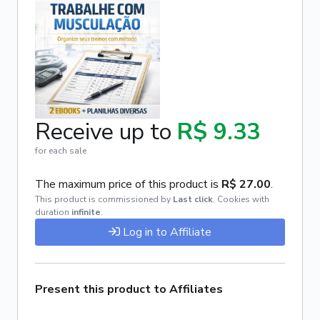
Receive up to
R$ 9.33
for each sale
The maximum price of this product is
R$ 27.00
.
This product is commissioned by
Last click
,
Cookies with
duration
infinite
.
Log in to Affiliate
Present this product to Affiliates