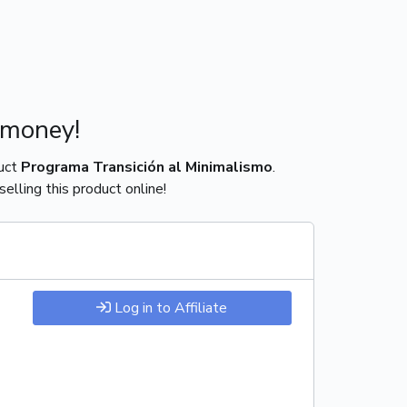
 money!
duct
Programa Transición al Minimalismo
.
elling this product online!
Log in to Affiliate