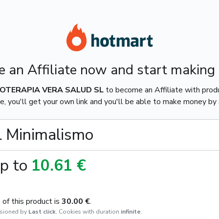
 an Affiliate now and start making
IOTERAPIA VERA SALUD SL
to become an Affiliate with pro
e, you'll get your own link and you'll be able to make money by s
l Minimalismo
p to
10.61 €
of this product is
30.00 €
.
sioned by
Last click
,
Cookies with duration
infinite
.