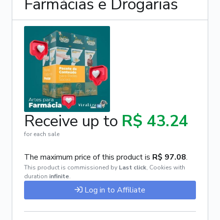
Farmácias e Drogarias
Receive up to
R$ 43.24
for each sale
The maximum price of this product is
R$ 97.08
.
This product is commissioned by
Last click
,
Cookies with
duration
infinite
.
Log in to Affiliate