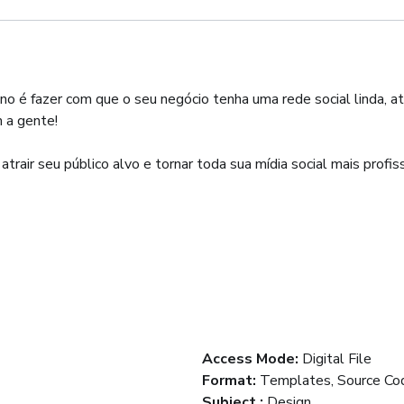
 é fazer com que o seu negócio tenha uma rede social linda, a
 a gente!
rair seu público alvo e tornar toda sua mídia social mais profiss
Access Mode
:
Digital File
Format
:
Templates, Source Co
Subject
:
Design