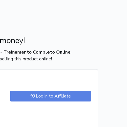
 money!
 - Treinamento Completo Online
.
elling this product online!
Log in to Affiliate