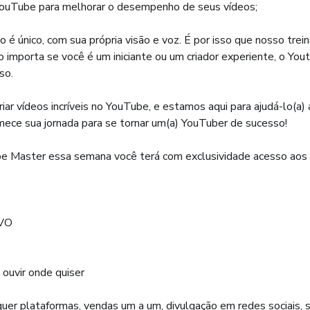
 YouTube para melhorar o desempenho de seus vídeos;
é único, com sua própria visão e voz. É por isso que nosso tre
 importa se você é um iniciante ou um criador experiente, o Yo
so.
r vídeos incríveis no YouTube, e estamos aqui para ajudá-lo(a) 
ece sua jornada para se tornar um(a) YouTuber de sucesso!
ube Master essa semana você terá com exclusividade acesso ao
VO
uvir onde quiser
uer plataformas, vendas um a um, divulgação em redes sociais, s