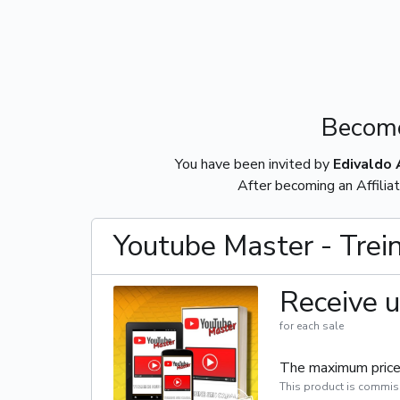
Become
You have been invited by
Edivaldo
After becoming an Affiliat
Youtube Master - Tre
Receive u
for each sale
The maximum price 
This product is commis