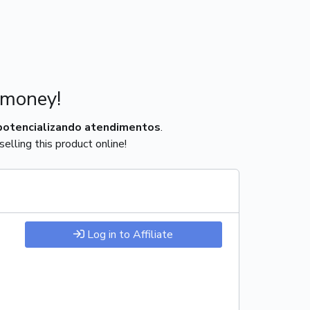
 money!
potencializando atendimentos
.
elling this product online!
Log in to Affiliate