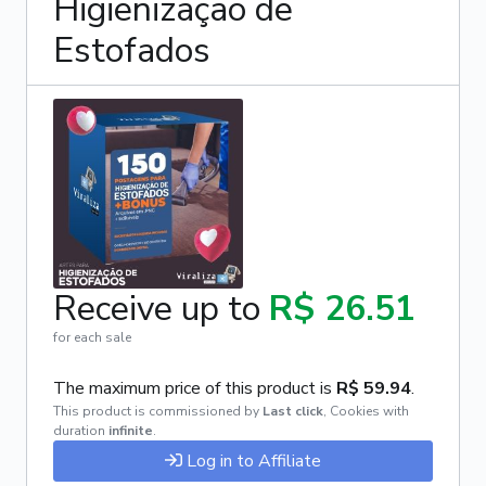
Higienização de
Estofados
Receive up to
R$ 26.51
for each sale
The maximum price of this product is
R$ 59.94
.
This product is commissioned by
Last click
,
Cookies with
duration
infinite
.
Log in to Affiliate