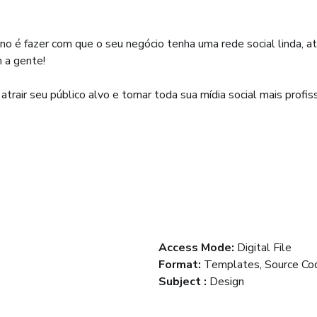
 é fazer com que o seu negócio tenha uma rede social linda, a
 a gente!
rair seu público alvo e tornar toda sua mídia social mais profiss
Access Mode
:
Digital File
Format
:
Templates, Source Co
Subject
:
Design