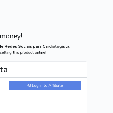
 money!
e Redes Sociais para Cardiologista
.
elling this product online!
sta
Log in to Affiliate