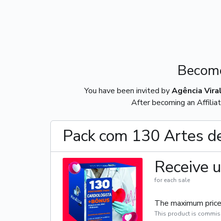
Become
You have been invited by
Agência Viral
After becoming an Affiliat
Pack com 130 Artes de
Receive u
for each sale
The maximum price 
This product is commis