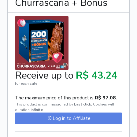
Churrascaria + Bônus
Receive up to
R$ 43.24
for each sale
The maximum price of this product is
R$ 97.08
.
This product is commissioned by
Last click
,
Cookies with
duration
infinite
.
Log in to Affiliate