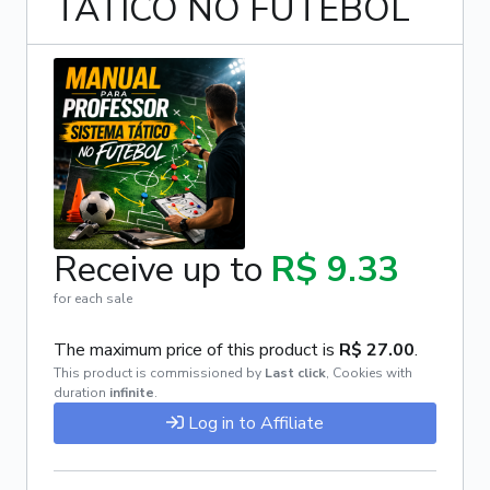
TÁTICO NO FUTEBOL
Receive up to
R$ 9.33
for each sale
The maximum price of this product is
R$ 27.00
.
This product is commissioned by
Last click
,
Cookies with
duration
infinite
.
Log in to Affiliate