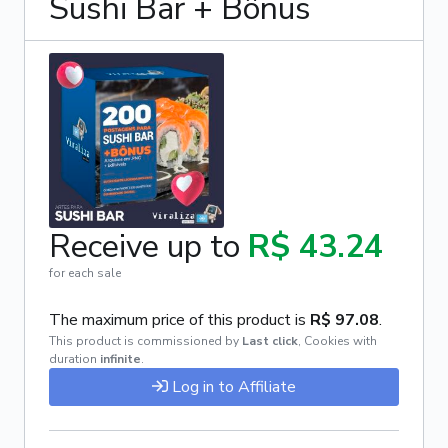
Sushi Bar + Bônus
Receive up to
R$ 43.24
for each sale
The maximum price of this product is
R$ 97.08
.
This product is commissioned by
Last click
,
Cookies with
duration
infinite
.
Log in to Affiliate