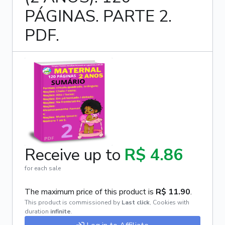
PÁGINAS. PARTE 2.
PDF.
Receive up to
R$ 4.86
for each sale
The maximum price of this product is
R$ 11.90
.
This product is commissioned by
Last click
,
Cookies with
duration
infinite
.