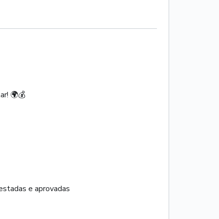
r! 🌍💰
testadas e aprovadas