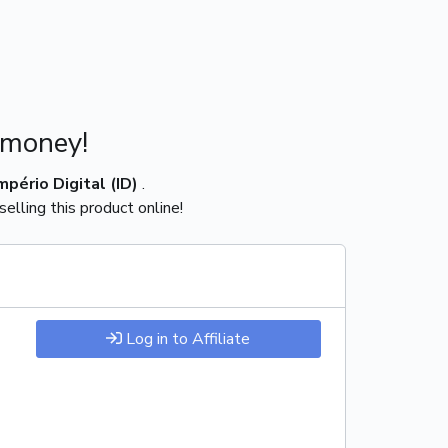
 money!
mpério Digital (ID)
.
elling this product online!
Log in to Affiliate