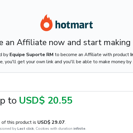
 an Affiliate now and start making
ed by
Equipe Suporte RM
to become an Affiliate with product
I
e, you'll get your own link and you'll be able to make money by s
p to
USD$ 20.55
of this product is
USD$ 29.07
.
sioned by
Last click
,
Cookies with duration
infinite
.